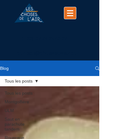
(+33)
07 74 25 63 37
contact@chosesdelair.com
Blog
Tous les posts
Tous les posts
Montgolfière
ULM
Saut en
parachute
tandem
Rouergue