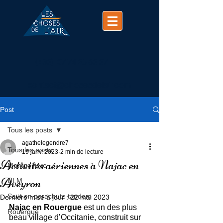
(+33)
07 74 25 63 37
contact@chosesdelair.com
Post
Tous les posts
agathelegendre7
Tous les posts
19 janv. 2023
2 min de lecture
Activités aériennes à Najac en
Montgolfière
Aveyron
ULM
Saut en parachute tandem
Dernière mise à jour :
22 mai 2023
Najac en Rouergue
 est un des plus 
Rouergue
beau village d’Occitanie, construit sur 