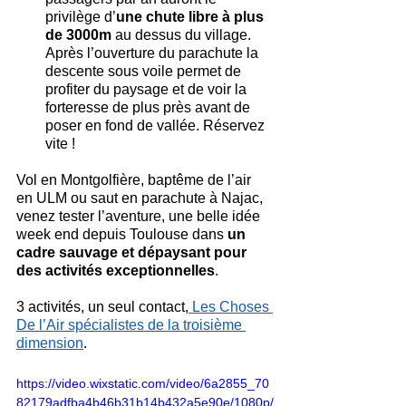
privilège d’
une chute libre à plus 
de 3000m
 au dessus du village. 
Après l’ouverture du parachute la 
descente sous voile permet de 
profiter du paysage et de voir la 
forteresse de plus près avant de 
poser en fond de vallée. Réservez 
vite !
Vol en Montgolfière, baptême de l’air 
en ULM ou saut en parachute à Najac, 
venez tester l’aventure, une belle idée 
week end depuis Toulouse dans 
un 
cadre sauvage et dépaysant pour 
des activités exceptionnelles
.
3 activités, un seul contact,
 Les Choses 
De l’Air spécialistes de la troisième 
dimension
.
https://video.wixstatic.com/video/6a2855_70
82179adfba4b46b31b14b432a5e90e/1080p/