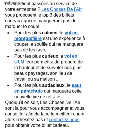
Formation
dévouement passées au service de 
votre entreprise ? 
Les Choses De l'Air
vous proposent le top 3 des billets 
cadeaux qui ne manqueront pas de 
marquer le coup!
Pour les plus 
calmes
, le
vol en 
montgolfière
 est une expérience à 
couper le souffle qui ne manquera 
pas de les ravir.
Pour les plus 
curieux
 le
vol en 
ULM
 leur permettra de prendre de 
la hauteur et de survoler nos plus 
beaux paysages, son lieu de 
travail ou sa maison ...
Pour les plus 
audacieux
, le
saut 
en parachute
qui
marquera cette 
nouvelle vie de retraité !
Quoiqu'il en soit, Les Choses De l'Air 
sont là pour vous accompagner et vous 
conseiller afin de faire le meilleur choix 
alors n'hésitez pas et 
contactez nous
pour obtenir votre billet cadeau.