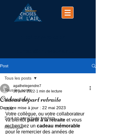
(+33)
07 74 25 63 37
contact@chosesdelair.com
Post
Tous les posts
agathelegendre7
Tous les posts
30 janv. 2022
1 min de lecture
Cadeau départ retraite
Montgolfière
Dernière mise à jour :
22 mai 2023
ULM
Votre collègue, ou votre collaborateur 
Saut en parachute tandem
va bientôt 
partir à la retraite
 et vous 
recherchez un 
cadeau mémorable 
Rouergue
pour le remercier des années de 