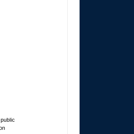
 public
ion