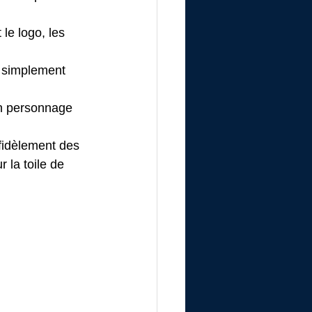
 le logo, les 
t simplement 
un personnage 
fidèlement des 
la toile de 