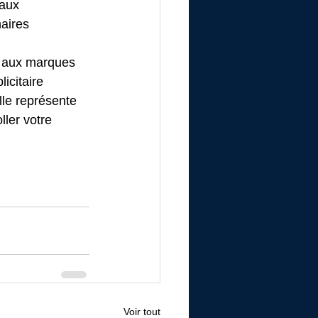
caux
naires
e aux marques 
icitaire 
lle représente 
ler votre 
Voir tout