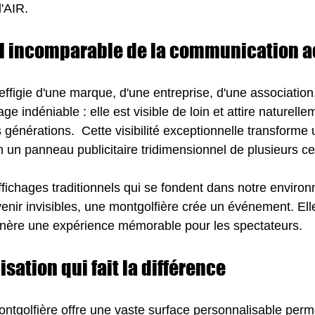
'AIR.
el incomparable de la communication 
effigie d'une marque, d'une entreprise, d'une association,
e indéniable : elle est visible de loin et attire naturelle
 générations.  Cette visibilité exceptionnelle transforme
n un panneau publicitaire tridimensionnel de plusieurs c
fichages traditionnels qui se fondent dans notre enviro
venir invisibles, une montgolfière crée un événement. Ell
génère une expérience mémorable pour les spectateurs.
sation qui fait la différence
ntgolfière offre une vaste surface personnalisable perme