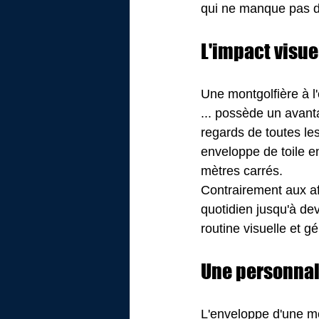
qui ne manque pas d
L'impact visu
Une montgolfière à l'
... possède un avantag
regards de toutes les
enveloppe de toile e
mètres carrés.
Contrairement aux af
quotidien jusqu'à de
routine visuelle et 
Une personnali
L'enveloppe d'une mo