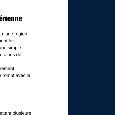
aérienne
 d'une région, 
ment les 
 une simple 
entaines de 
nnement 
e rompt avec la 
ttant plusieurs 