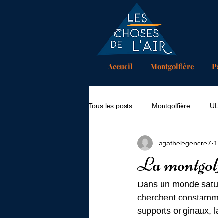
Accueil
Montgolfière
P
Tous les posts
Montgolfière
U
agathelegendre7
1
La montgolfi
Dans un monde saturé
cherchent constammen
supports originaux, 