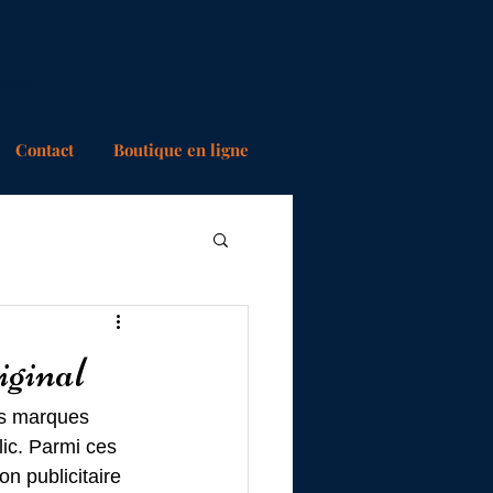
.com
Contact
Boutique en ligne
iginal
es marques 
ic. Parmi ces 
n publicitaire 