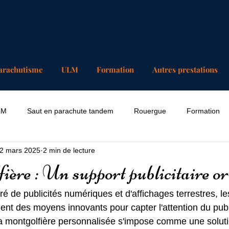
(+33) 07 74 25 63 37
contact@chosesdelair
arachutisme
ULM
Formation
Autres prestations
LM
Saut en parachute tandem
Rouergue
Formation
2 mars 2025
2 min de lecture
ère : Un support publicitaire or
 de publicités numériques et d'affichages terrestres, l
t des moyens innovants pour capter l'attention du publ
la montgolfière personnalisée s'impose comme une solutio