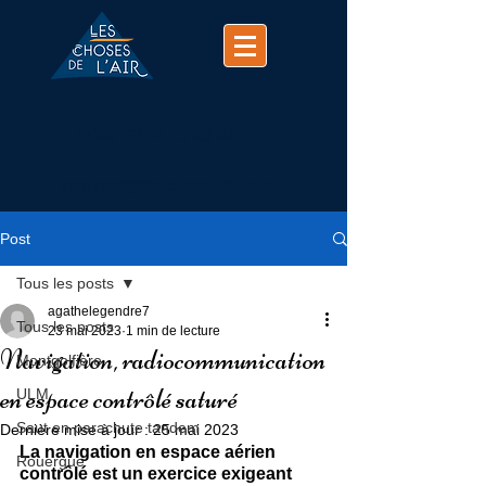
(+33)
07 74 25 63 37
contact@chosesdelair.com
Post
Tous les posts
agathelegendre7
Tous les posts
23 mai 2023
1 min de lecture
Navigation, radiocommunication
Montgolfière
en espace contrôlé saturé
ULM
Saut en parachute tandem
Dernière mise à jour :
25 mai 2023
La navigation en espace aérien 
Rouergue
contrôlé est un exercice exigeant