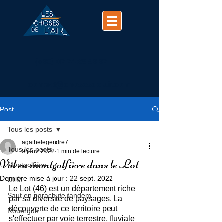
(+33)
07 74 25 63 37
contact@chosesdelair.com
Post
Tous les posts
agathelegendre7
Tous les posts
9 janv. 2022
1 min de lecture
Vol en montgolfière dans le Lot
Montgolfière
Dernière mise à jour :
22 sept. 2022
ULM
Le Lot (46) est un département riche 
Saut en parachute tandem
par sa diversité de paysages. La 
découverte de ce territoire peut 
Rouergue
s'effectuer par voie terrestre, fluviale 