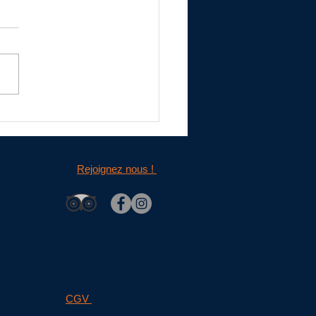
ement d'un vol en montgolfière
Rejoignez nous !
CGV