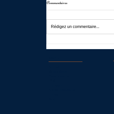
Commentaires
Rédigez un commentaire...
Décollage en montgolfière depuis la
forteresse de Najac
Menu
Accueil
Montgolfière
Parachutisme
ULM
Formation
Autres prestations
Contact
Blog