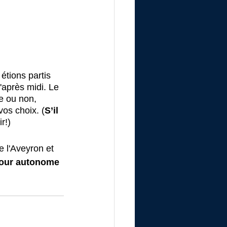
étions partis 
'après midi. Le 
e ou non, 
os choix. (
S’il 
r!)
 l'Aveyron et 
tour autonome 