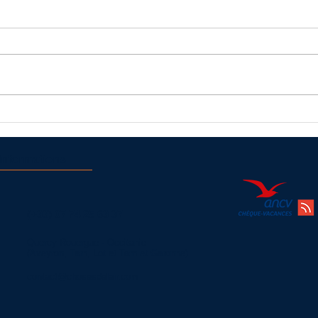
Vol en montgolfière à Najac
Déroul
Informations
(+33)
07 74 25 63 37
Quercy Rouergue - Occitanie
(Aveyron, Tarn, Lot et Tarn et Garonne)
contact@chosesdelair.com