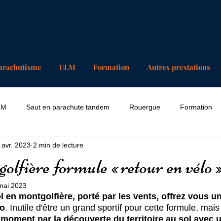
(+33) 07 74 25 63 37
contact@chosesdelair
arachutisme
ULM
Formation
Autres prestations
LM
Saut en parachute tandem
Rouergue
Formation
 avr. 2023
2 min de lecture
olfière formule « retour en vélo 
mai 2023
l en montgolfière, porté par les vents, offrez vous un
lo
. Inutile d'être un grand sportif pour cette formule, mai
 moment par la découverte du territoire au sol avec 