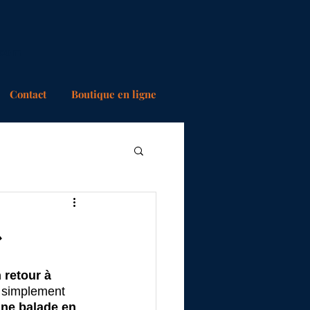
.com
Contact
Boutique en ligne
»
 retour à 
s simplement 
une balade en 