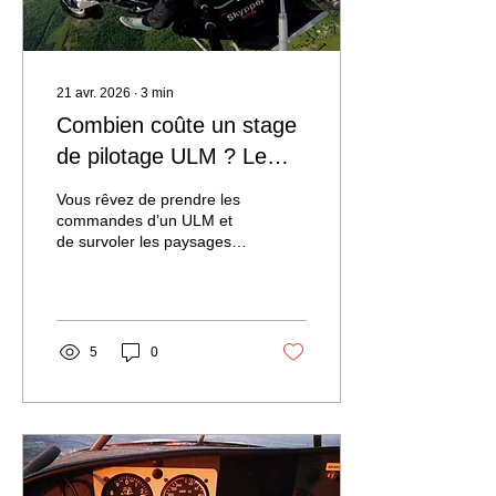
21 avr. 2026
∙
3
min
Combien coûte un stage
de pilotage ULM ? Le
tarif stage pilotage ULM
Vous rêvez de prendre les
en Occitanie
commandes d’un ULM et
de survoler les paysages
magnifiques de l’Occitanie
? Moi aussi, j’ai ressenti
cette envie irrésistible de
voler, de découvrir le ciel
autrement. Mais avant de
5
0
me lancer, une question
cruciale s’est posée :
combien coûte un stage de
pilotage ULM ? C’est ce
que je vous propose de
découvrir ensemble, avec
des infos claires, pratiques