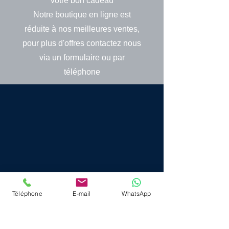
votre bon cadeau
Notre boutique en ligne est
réduite à nos meilleures ventes,
pour plus d'offres contactez nous
via un formulaire ou par
téléphone​
Retour au catalogue
Menu
Téléphone
E-mail
WhatsApp
Accueil
Montgolfière
Parachutisme