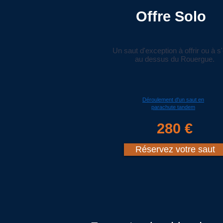
Offre Solo
Un saut d'exception à offrir ou à s'o
au dessus du Rouergue.
Déroulement d'un saut en
parachute tandem
280 €
Réservez votre saut