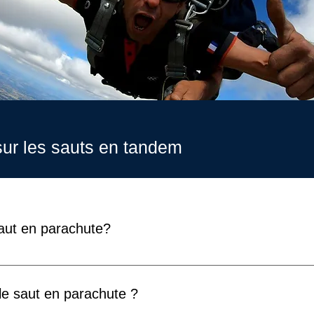
sur les sauts en tandem
aut en parachute?
phases principales : -> le briefing et la préparation environ 2
érentes positions à adopter -> la montée en avion vers 3000m en
le saut en parachute ?
e la région entre Vallée du Lot et Gorges de l'Aveyron. -> le sau