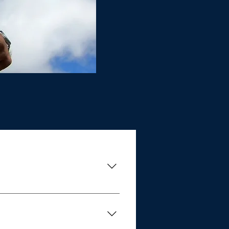
0 minutes Vous apprenez les
viron 30 minutes Vous profitez
t en chute libre environ 40