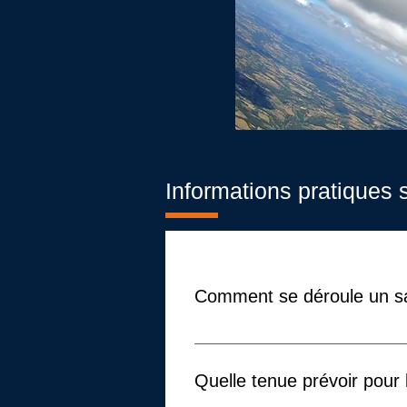
Informations pratiques 
Comment se déroule un s
La prestation se décompose en 4 
consignes de sécurité et les diff
Quelle tenue prévoir pour 
d'un baptême de l'air au dessus d