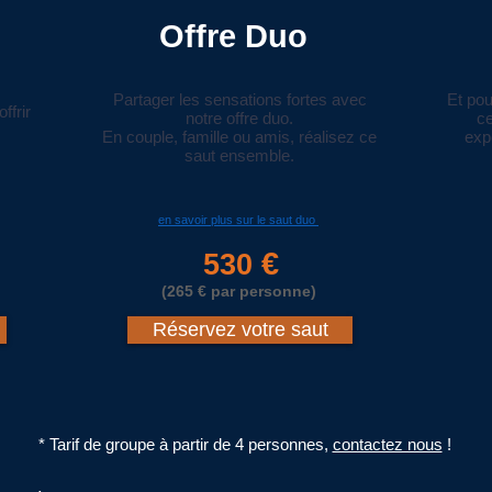
Offre Duo
Partager les sensations fortes avec
Et pou
ffrir
notre offre duo.
c
En couple, famille ou amis, réalisez ce
exp
saut ensemble.
en savoir plus sur le saut duo
€
530
(265 € par personne)
Réservez votre saut
* Tarif de groupe à partir de 4 personnes,
contactez nous
!