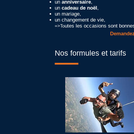
un
anniversaire
,
un
cadeau de noël
,
un mariage,
un changement de vie,
utes les occasions sont bonnes
​=>
To
Demandez 
Nos formules et tarifs