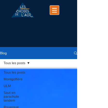
(+33)
07 74 25 63 37
contact@chosesdelair.com
Blog
Tous les posts
Tous les posts
Montgolfière
ULM
Saut en
parachute
tandem
Rouergue