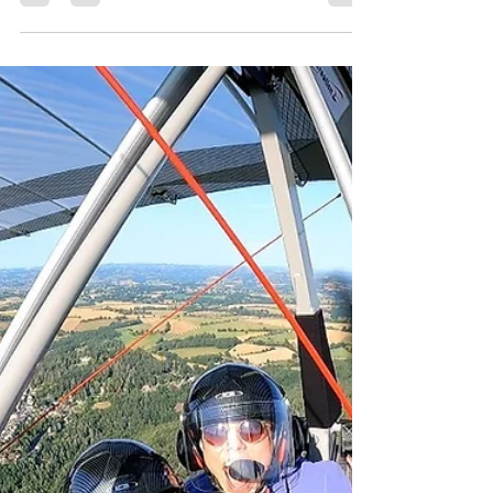
agathelegendre7
5 sept. 2023
2 min de lecture
Contre indications pour un vol en
ULM
Découvrez les contre indications pour un vol de
baptême de l'air en ULM. Une activité accessible à
presque tous.