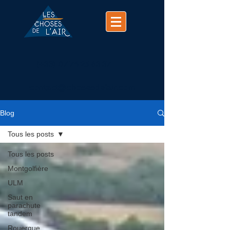
(+33)
07 74 25 63 37
contact@chosesdelair.com
Blog
Tous les posts
Tous les posts
Montgolfière
ULM
Saut en
parachute
tandem
Rouergue