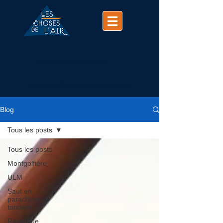
(+33)
07 74 25 63 37
contact@chosesdelair.com
Blog
Tous les posts
Tous les posts
Montgolfière
ULM
Saut en
parachute
tandem
Rouergue