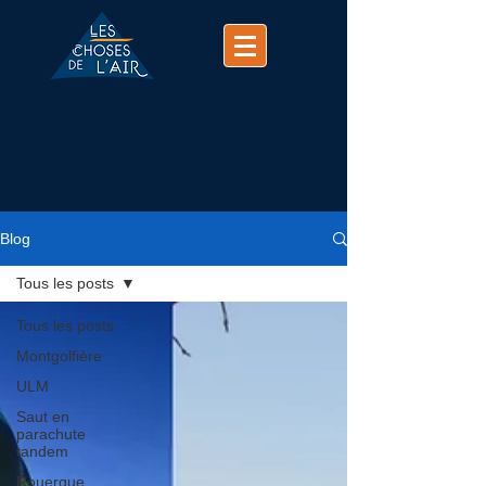
(+33)
07 74 25 63 37
contact@chosesdelair.com
Blog
Tous les posts
Tous les posts
Montgolfière
ULM
Saut en
parachute
tandem
Rouergue