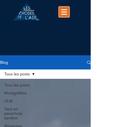
(+33)
07 74 25 63 37
contact@chosesdelair.com
Blog
Tous les posts
Tous les posts
Montgolfière
ULM
Saut en
parachute
tandem
Rouergue