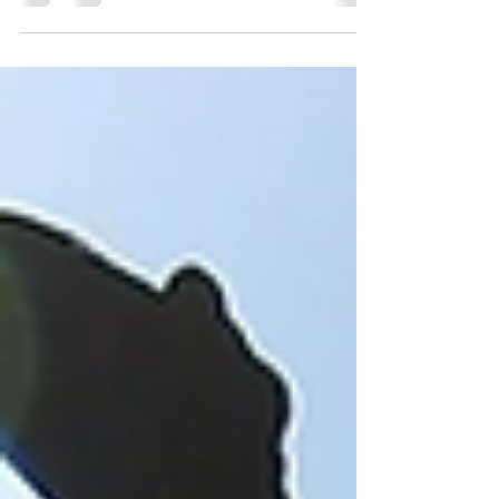
parachute à Villefranche de Rouergue, Aveyron.