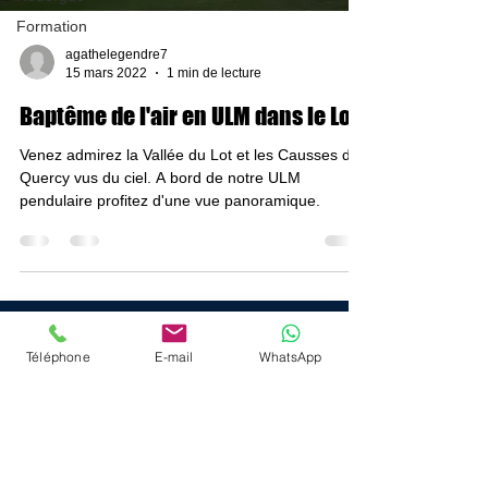
Formation
agathelegendre7
15 mars 2022
1 min de lecture
Baptême de l'air en ULM dans le Lot
Venez admirez la Vallée du Lot et les Causses du
Quercy vus du ciel. A bord de notre ULM
pendulaire profitez d'une vue panoramique.
Menu
Téléphone
E-mail
WhatsApp
Accueil
Montgolfière
Parachutisme
ULM
Rejoignez nous !
Formation
Autres prestations
Contact
Blog