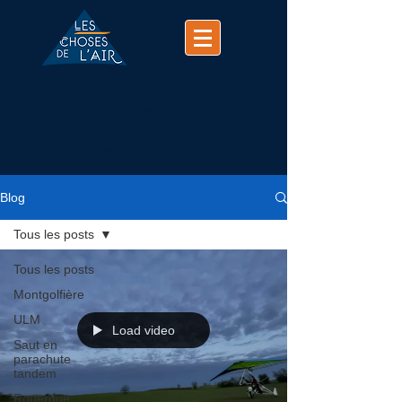
(+33)
07 74 25 63 37
contact@chosesdelair.com
Blog
Tous les posts
Tous les posts
Montgolfière
ULM
Load video
Saut en
parachute
tandem
Rouergue