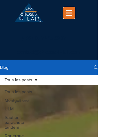
(+33)
07 74 25 63 37
contact@chosesdelair.com
Blog
Tous les posts
Tous les posts
Montgolfière
ULM
Saut en
parachute
tandem
Rouergue