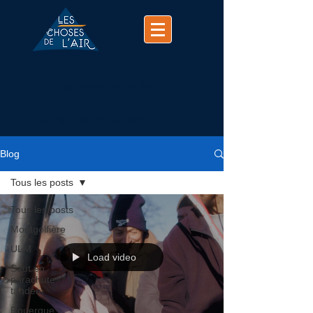
(+33)
07 74 25 63 37
contact@chosesdelair.com
Blog
Tous les posts
Tous les posts
Montgolfière
ULM
Load video
Saut en
parachute
tandem
Rouergue