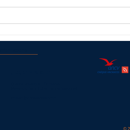
Vol en montgolfière à Najac
Déroul
Informations
(+33)
07 74 25 63 37
Quercy Rouergue - Occitanie
(Aveyron, Tarn, Lot et Tarn et Garonne)
contact@chosesdelair.com
© 2