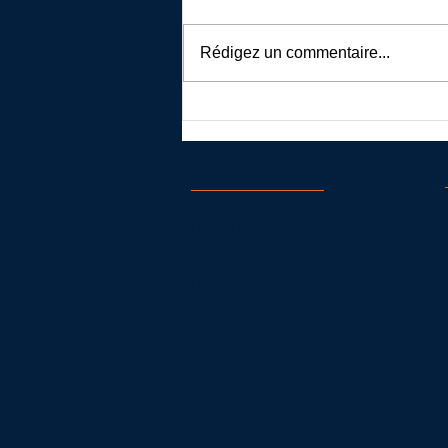
Rédigez un commentaire...
Vol en ballon proche de Toulouse
Menu
Accueil
Montgolfière
Parachutisme
ULM
Formation
Autres prestations
Contact
Blog