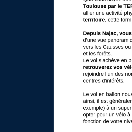
Toulouse par le TE
allier une activité p
territoire
, cette form
Depuis Najac, vous 
d’une vue panoramiqu
vers les Causses ou v
et les forêts. 
Le vol s’achève en 
retrouverez vos vél
rejoindre l’un des no
centres d'intérêts. 
Le vol en ballon nou
ainsi, il est général
exemple) à un superb
opter pour un vélo à a
fonction de votre niv