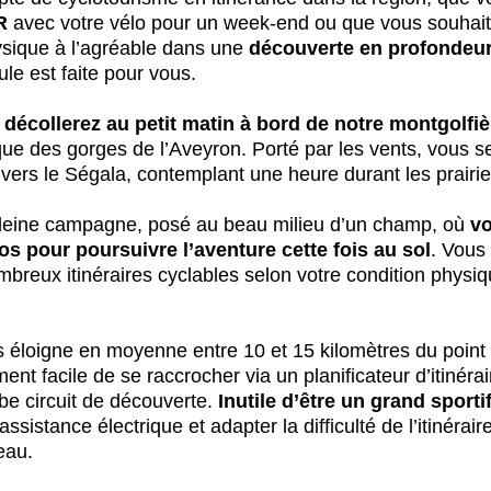
R
 avec votre vélo pour un week-end ou que vous souhai
hysique à l’agréable dans une 
découverte en profondeur
ule est faite pour vous.
décollerez au petit matin à bord de notre montgolfiè
e des gorges de l’Aveyron. Porté par les vents, vous s
ers le Ségala, contemplant une heure durant les prairies
pleine campagne, posé au beau milieu d’un champ, où 
vo
os pour poursuivre l’aventure cette fois au sol
. Vous
mbreux itinéraires cyclables selon votre condition physiq
s éloigne en moyenne entre 10 et 15 kilomètres du point 
ement facile de se raccrocher via un planificateur d’itinér
e circuit de découverte. 
Inutile d’être un grand sportif
ssistance électrique et adapter la difficulté de l’itinérair
eau.