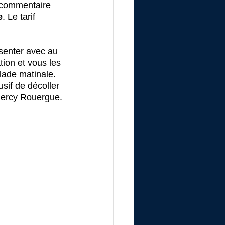
n commentaire 
e
. Le tarif 
ésenter avec au 
ion et vous les 
lade matinale. 
sif de décoller 
Quercy Rouergue.