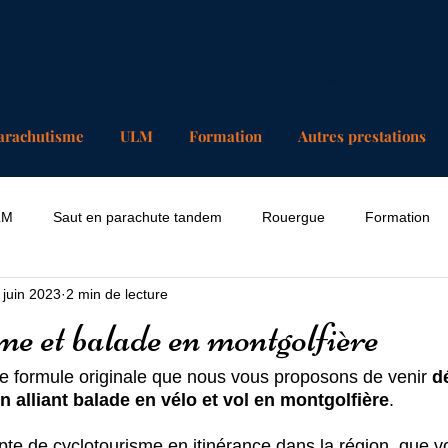
(+33) 07 74 25 63 37
contact@chosesdelair
arachutisme
ULM
Formation
Autres prestations
LM
Saut en parachute tandem
Rouergue
Formation
 juin 2023
2 min de lecture
me et balade en montgolfière
ne formule originale que nous vous proposons de venir 
d
alliant balade en vélo et vol en montgolfière
.
e de cyclotourisme en itinérance dans la région, que v