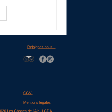
ement d'un vol en montgolfière
Rejoignez nous !
CGV
Mentions légales
026 Les Choses de l'Air - LCDA