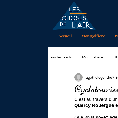
Accueil
Montgolfière
P
Tous les posts
Montgolfière
U
agathelegendre7
9
Cyclotouris
C’est au travers d’u
Quercy Rouergue en 
Que vous soyez adept