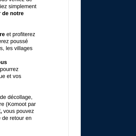
tiez simplement 
 de notre 
re
 et profiterez 
erez poussé 
, les villages 
us 
 pourrez 
ue et vos 
de décollage, 
aire (Komoot par 
,
 vous pouvez 
e de retour en 