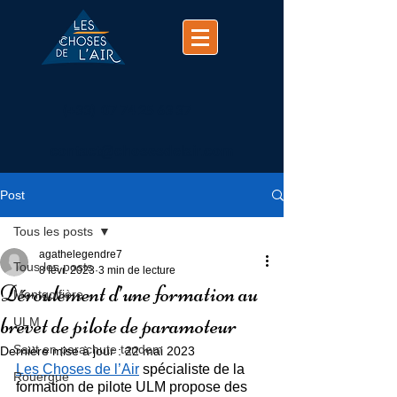
(+33)
07 74 25 63 37
contact@chosesdelair.com
Post
Tous les posts
agathelegendre7
Tous les posts
8 févr. 2023
3 min de lecture
Déroulement d’une formation au
Montgolfière
brevet de pilote de paramoteur
ULM
Saut en parachute tandem
Dernière mise à jour :
22 mai 2023
Les Choses de l’Air
 spécialiste de la 
Rouergue
formation de pilote ULM propose des 