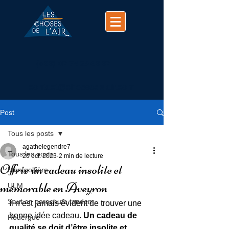
(+33)
07 74 25 63 37
contact@chosesdelair.com
Post
Tous les posts
agathelegendre7
Tous les posts
20 oct. 2023
2 min de lecture
Offrir un cadeau insolite et
Montgolfière
mémorable en Aveyron
ULM
Saut en parachute tandem
Il n’est jamais évident de trouver une 
bonne idée cadeau. 
Un cadeau de 
Rouergue
qualité se doit d’être insolite et 