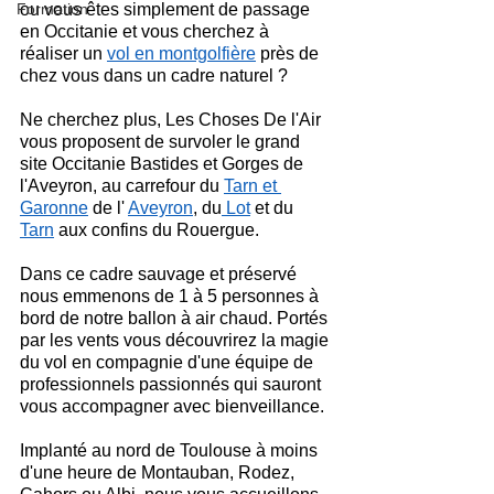
Formation
ou vous êtes simplement de passage 
en Occitanie et vous cherchez à 
réaliser un 
vol en montgolfière
 près de 
chez vous dans un cadre naturel ?
Ne cherchez plus, Les Choses De l'Air 
vous proposent de survoler le grand 
site Occitanie Bastides et Gorges de 
l'Aveyron, au carrefour du 
Tarn et 
Garonne
 de l' 
Aveyron
, du
 Lot
 et du 
Tarn
 aux confins du Rouergue.
Dans ce cadre sauvage et préservé 
nous emmenons de 1 à 5 personnes à 
bord de notre ballon à air chaud. Portés 
par les vents vous découvrirez la magie 
du vol en compagnie d'une équipe de 
professionnels passionnés qui sauront 
vous accompagner avec bienveillance.
Implanté au nord de Toulouse à moins 
d'une heure de Montauban, Rodez, 