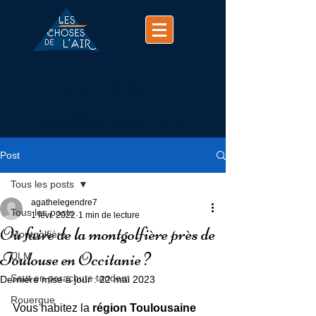
(+33)
07 74 25 63 37
contact@chosesdelair.com
Post
Tous les posts
agathelegendre7
Tous les posts
1 févr. 2022
1 min de lecture
Où faire de la montgolfière près de
Montgolfière
Toulouse en Occitanie ?
ULM
Saut en parachute tandem
Dernière mise à jour :
22 mai 2023
Rouergue
Vous habitez la 
région Toulousaine