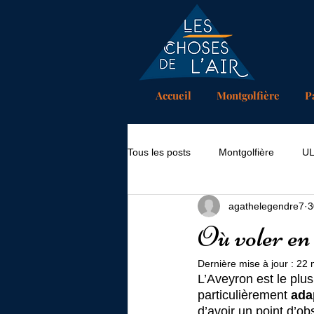
Accueil
Montgolfière
P
Tous les posts
Montgolfière
U
agathelegendre7
3
Où voler e
Dernière mise à jour :
22 
L’Aveyron est le plu
particulièrement 
adap
d’avoir un point d’ob