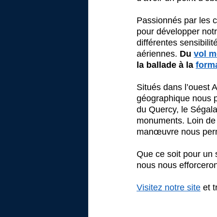
Passionnés par les c
pour développer notr
différentes sensibili
aériennes. 
Du 
vol m
la ballade à la 
forma
Situés dans l’ouest 
géographique nous p
du Quercy, le Ségala
monuments. Loin de t
manœuvre nous perme
Que ce soit pour un 
nous nous efforceron
Visitez notre site
 et 