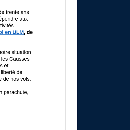
e trente ans 
répondre aux 
ivités 
ol en ULM
, de 
notre situation 
 les Causses 
s et 
liberté de 
 de nos vols. 
n parachute, 