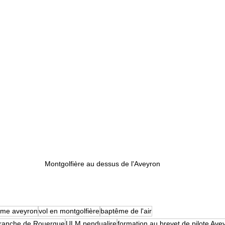
Montgolfière au dessus de l'Aveyron
sme aveyron
vol en montgolfière
baptême de l'air
efranche de Rouergue
ULM pendualire
formation au brevet de pilote Ave