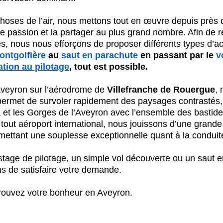
hoses de l’air, nous mettons tout en œuvre depuis près d
e passion et la partager au plus grand nombre. Afin de 
tés, nous nous efforçons de proposer différents types d’act
ontgolfière 
au 
saut en parachute
 en passant par le 
v
tion au pilotage
, tout est possible.
Aveyron sur l’aérodrome de
 Villefranche de Rouergue
, 
ermet de survoler rapidement des paysages contrastés,
 et les Gorges de l’Aveyron avec l’ensemble des bastide
out aéroport international, nous jouissons d’une grande 
ttant une souplesse exceptionnelle quant à la conduite
stage de pilotage, un simple vol découverte ou un saut e
s de satisfaire votre demande.
trouvez votre bonheur en Aveyron.