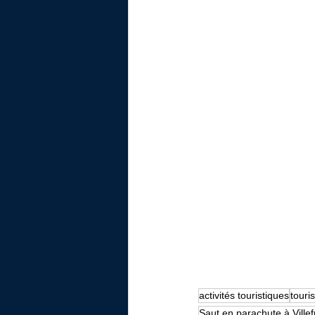
activités touristiques
touri
Saut en parachute à Vill