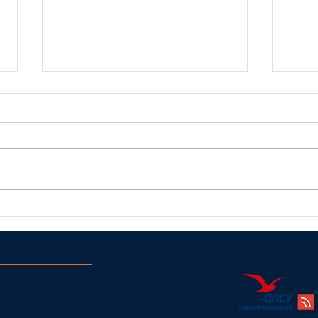
Vol en
Baptême de l'air en ULM dans
l'Aveyron
Informations
(+33)
07 74 25 63 37