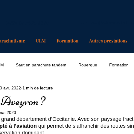
(+33) 07 74 25 63 37
contact@chosesdelair
arachutisme
ULM
Formation
Autres prestations
LM
Saut en parachute tandem
Rouergue
Formation
0 avr. 2022
1 min de lecture
n Aveyron ?
mai 2023
s grand département d’Occitanie. Avec son paysage fractur
té à l’aviation
 qui permet de s’affranchir des routes si
servation dominant. 