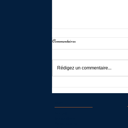
Commentaires
Rédigez un commentaire...
Saut en parachute à Villefranche de
Rouergue
Menu
Accueil
Montgolfière
Parachutisme