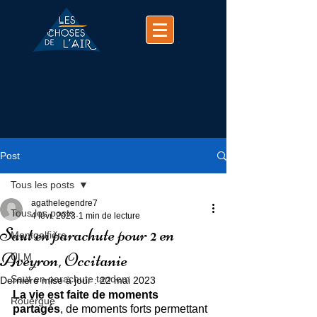
(+33)
07 74 25 63 37
contact@chosesdelair.com
Post
Tous les posts
agathelegendre7
Tous les posts
4 févr. 2023
1 min de lecture
Saut en parachute pour 2 en
Montgolfière
Aveyron, Occitanie
ULM
Saut en parachute tandem
Dernière mise à jour :
22 mai 2023
La vie est faite de moments 
Rouergue
partagés
, de moments forts permettant 