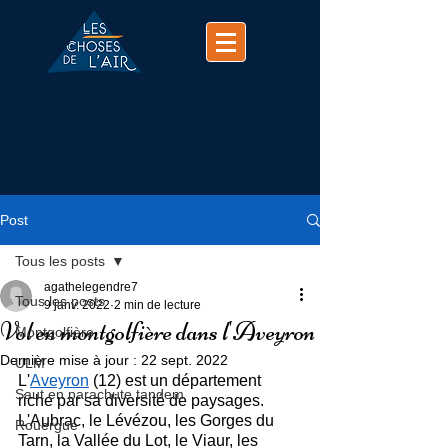
(+33)
07 74 25 63 37
contact@chosesdelair.com
Post
Tous les posts
agathelegendre7
Tous les posts
9 janv. 2022
2 min de lecture
Vol en montgolfière dans l'Aveyron
Montgolfière
Dernière mise à jour :
22 sept. 2022
ULM
L'
Aveyron
 (12) est un département 
Saut en parachute tandem
riche par sa diversité de paysages. 
L'Aubrac, le Lévézou, les Gorges du 
Rouergue
Tarn, la Vallée du Lot, le Viaur, les 