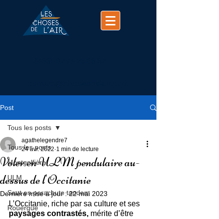
(+33)
07 74 25 63 37
contact@chosesdelair.com
Post
Tous les posts
agathelegendre7
Tous les posts
24 avr. 2022
1 min de lecture
Voler en ULM pendulaire au-
Montgolfière
dessus de l'Occitanie
ULM
Saut en parachute tandem
Dernière mise à jour :
22 mai 2023
L’Occitanie, riche par sa culture et ses 
Rouergue
paysages contrastés,
 mérite d’être 