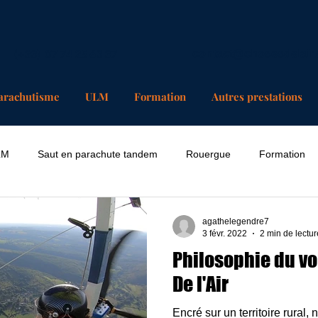
(+33) 07 74 25 63 37
contact@chosesdelair
arachutisme
ULM
Formation
Autres prestations
LM
Saut en parachute tandem
Rouergue
Formation
agathelegendre7
3 févr. 2022
2 min de lectur
Philosophie du vo
De l'Air
Encré sur un territoire rural