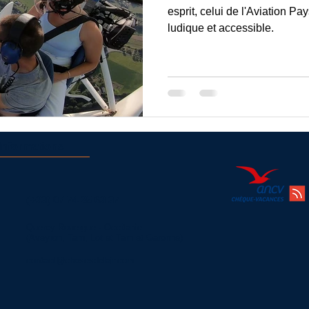
esprit, celui de l'Aviation Pa
ludique et accessible.
Informations
(+33)
07 74 25 63 37
Quercy Rouergue - Occitanie
(Aveyron, Tarn, Lot et Tarn et Garonne)
contact@chosesdelair.com