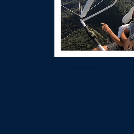
Menu
Accueil
Montgolfière
Parachutisme
ULM
Formation
Autres prestations
Contact
Blog