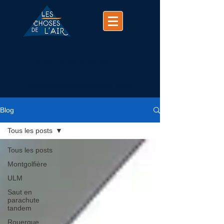
(+33)
07 74 25 63 37
contact@chosesdelair.com
Blog
Tous les posts
Tous les posts
Montgolfière
ULM
Saut en
parachute
tandem
Rouergue