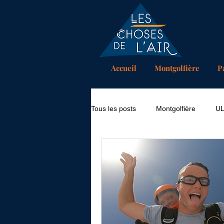
Accueil
Montgolfière
P
Tous les posts
Montgolfière
U