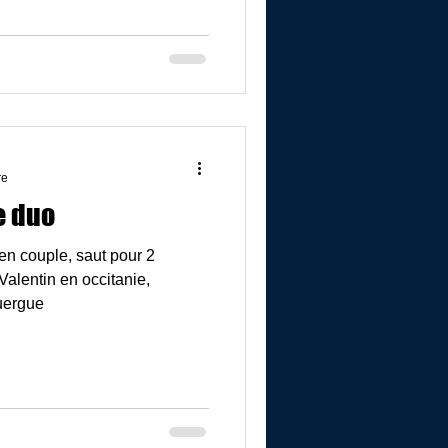
re
e duo
en couple, saut pour 2
alentin en occitanie,
uergue