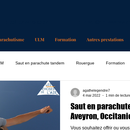
(+33) 07 74 25 63 37
contact@chosesdelair
arachutisme
ULM
Formation
Autres prestations
LM
Saut en parachute tandem
Rouergue
Formation
agathelegendre7
4 mai 2022
1 min de lectur
Saut en parachute
Aveyron, Occitani
Vous souhaitez offrir ou vous