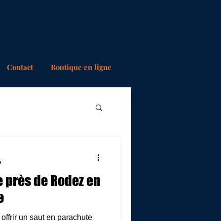
.com
Contact
Boutique en ligne
e
 près de Rodez en
e
 offrir un saut en parachute