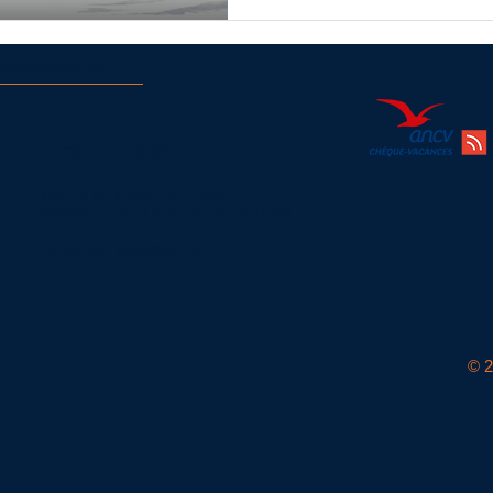
Informations
(+33)
07 74 25 63 37
Quercy Rouergue - Occitanie
(Aveyron, Tarn, Lot et Tarn et Garonne)
contact@chosesdelair.com
© 2