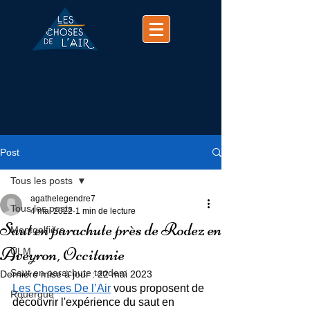
(+33)
07 74 25 63 37
contact@chosesdelair.com
Post
Tous les posts
agathelegendre7
Tous les posts
4 mai 2022
1 min de lecture
Saut en parachute près de Rodez en
Montgolfière
Aveyron, Occitanie
ULM
Saut en parachute tandem
Dernière mise à jour :
22 mai 2023
Les Choses De l’Air
 vous proposent de 
Rouergue
découvrir l'expérience du saut en 