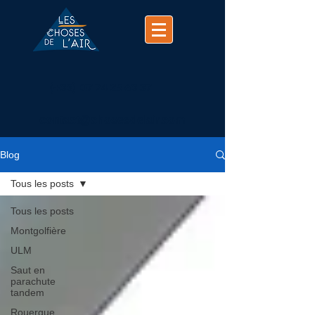
(+33)
07 74 25 63 37
contact@chosesdelair.com
Blog
Tous les posts
Tous les posts
Montgolfière
ULM
Saut en
parachute
tandem
Rouergue