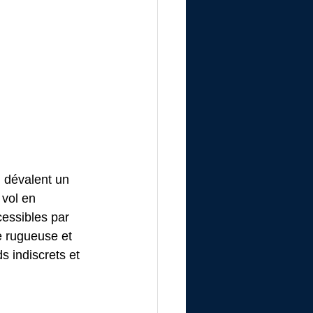
i dévalent un 
vol en 
cessibles par 
e rugueuse et 
ds indiscrets et 