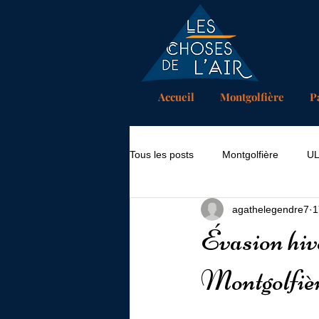
Accueil
Montgolfière
P
Tous les posts
Montgolfière
U
agathelegendre7
1
Évasion hiv
Montgolfièr