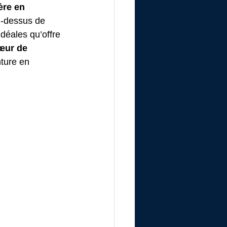
ère en 
u-dessus de 
déales qu’offre 
œur de 
ture en 