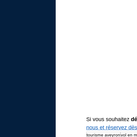
Si vous souhaitez 
dé
nous et réservez dès
tourisme aveyron
vol en m