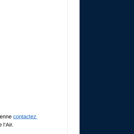
ienne 
contactez 
l’Air.