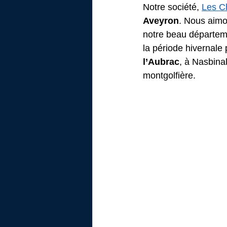
Notre société, 
Les Ch
Aveyron
. Nous aimo
notre beau départeme
la période hivernale 
l’Aubrac
, à Nasbina
montgolfière.