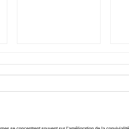
Déroul
Philosophie du vol par Les Choses
De l'Air
nes se concentrent souvent sur l’amélioration de la convivialité