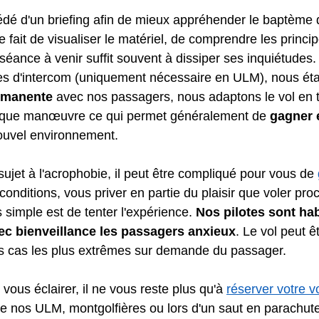
dé d'un briefing afin de mieux appréhender le baptème de
 fait de visualiser le matériel, de comprendre les princi
séance à venir suffit souvent à dissiper ses inquiétudes.
s d'intercom (uniquement nécessaire en ULM), nous éta
rmanente
 avec nos passagers, nous adaptons le vol en t
aque manœuvre ce qui permet généralement de 
gagner 
nouvel environnement.
ujet à l'acrophobie, il peut être compliqué pour vous de 
conditions, vous priver en partie du plaisir que voler proc
s simple est de tenter l'expérience. 
Nos pilotes sont hab
c bienveillance les passagers anxieux
. Le vol peut ê
s cas les plus extrêmes sur demande du passager.
vous éclairer, il ne vous reste plus qu'à 
réserver votre v
de nos ULM, montgolfières ou lors d'un saut en parachute