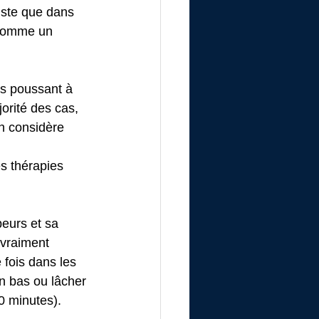
xiste que dans 
 comme un 
us poussant à 
orité des cas, 
n considère 
s thérapies 
eurs et sa 
 vraiment 
fois dans les 
en bas ou lâcher 
0 minutes). 