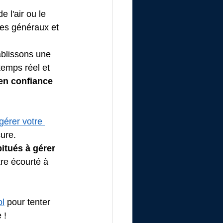
 l'air ou le 
pes généraux et 
 
blissons une
emps réel et 
en confiance
gérer votre 
ure. 
itués à gérer 
tre écourté à 
ol
 pour tenter 
 !