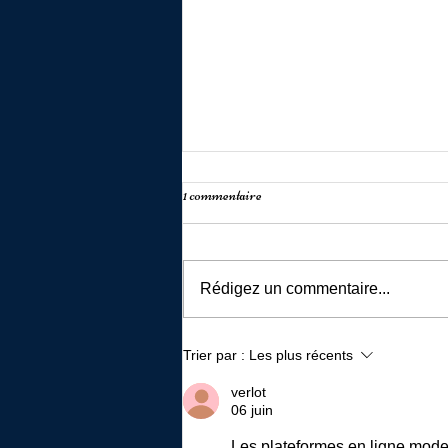
1 commentaire
Rédigez un commentaire...
Comment gérer sa peur ou sa phobie
Trier par :
Les plus récents
des hauteurs ?
verlot
06 juin
Les plateformes en ligne moder