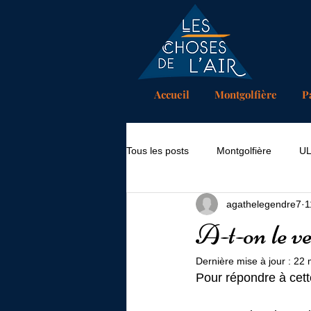
Accueil
Montgolfière
P
Tous les posts
Montgolfière
U
agathelegendre7
1
A-t-on le ve
Dernière mise à jour :
22 
Pour répondre à cette 