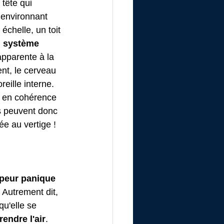
tête qui 
 environnant 
échelle, un toit 
 système 
apparente à la 
t, le cerveau 
reille interne.
st en cohérence 
rs peuvent donc 
e au vertige !
 peur panique 
. Autrement dit, 
u'elle se 
rendre l'air
.