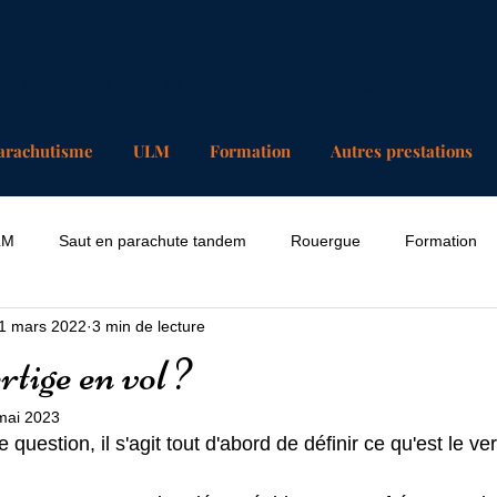
(+33) 07 74 25 63 37
contact@chosesdelair
arachutisme
ULM
Formation
Autres prestations
LM
Saut en parachute tandem
Rouergue
Formation
1 mars 2022
3 min de lecture
rtige en vol ?
mai 2023
question, il s'agit tout d'abord de définir ce qu'est le ver