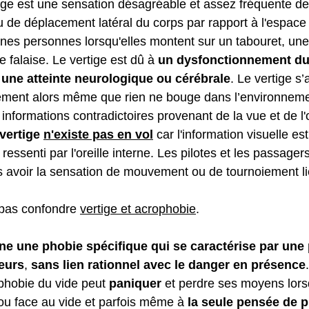
ige est une sensation désagréable et assez fréquente de 
ou de déplacement latéral du corps par rapport à l'espace
ines personnes lorsqu'elles montent sur un tabouret, une 
 falaise. Le vertige est dû à 
un dysfonctionnement du
à une atteinte neurologique ou cérébrale
. Le vertige s’
ment alors même que rien ne bouge dans l’environnemen
 informations contradictoires provenant de la vue et de l'o
vertige 
n'existe pas en vol
car l'information visuelle e
essenti par l'oreille interne. Les pilotes et les passage
 avoir la sensation de mouvement ou de tournoiement lié
 pas confondre 
vertige et acrophobie
.
ne une phobie spécifique qui se caractérise par une
teurs
, 
sans lien rationnel avec le danger en présence
phobie du vide peut 
paniquer 
et perdre ses moyens lorsq
ou face au vide et parfois même à
 la seule pensée de p