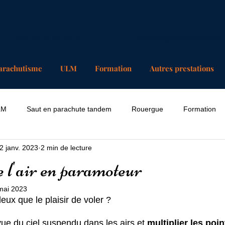
(+33) 07 74 25 63 37
contact@chosesdelair
arachutisme
ULM
Formation
Autres prestations
LM
Saut en parachute tandem
Rouergue
Formation
2 janv. 2023
2 min de lecture
l'air en paramoteur
mai 2023
eux que le plaisir de voler ? 
vue du ciel suspendu dans les airs et 
multiplier les poi