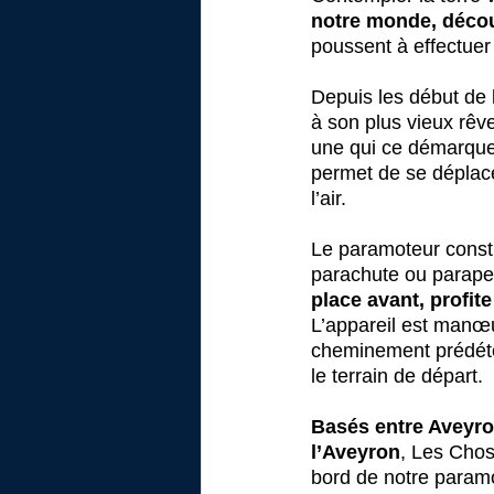
notre monde, décou
poussent à effectuer
Depuis les début de 
à son plus vieux rêve
une qui ce démarque 
permet de se déplace
l’air.
Le paramoteur consti
parachute ou parapent
place avant, profi
L’appareil est manœu
cheminement prédéterm
le terrain de départ.
Basés entre Aveyro
l’Aveyron
, Les Chos
bord de notre paramo