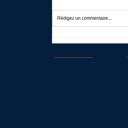
Rédigez un commentaire...
Voler en ULM pendulaire au-
dessus de l'Occitanie
Menu
Accueil
Montgolfière
Parachutisme
ULM
Formation
Autres prestations
Contact
Blog