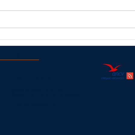
Nos balades aériennes en ULM
Dérou
pendulaire depuis Najac
pendul
Informations
(+33)
07 74 25 63 37
Quercy Rouergue - Occitanie
(Aveyron, Tarn, Lot et Tarn et Garonne)
contact@chosesdelair.com