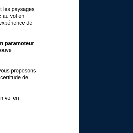
et les paysages 
z au vol en 
 expérience de 
en paramoteur 
rouve 
s vous proposons 
certitude de 
un vol en 