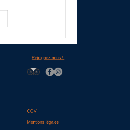
lement d'un baptême en ULM
aire
Rejoignez nous !
CGV
Mentions légales