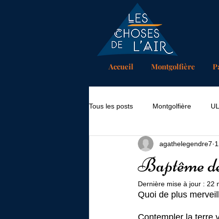
Accueil
Montgolfière
P
Tous les posts
Montgolfière
U
agathelegendre7
1
Baptême de 
Dernière mise à jour :
22 
Quoi de plus merveill
Contempler la terre 