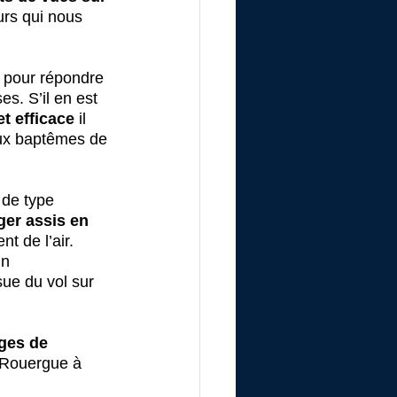
urs qui nous 
 pour répondre 
s. S’il en est 
t efficace
 il 
aux baptêmes de 
 de type 
ger assis en 
t de l’air.
n 
sue du vol sur 
ges de 
 Rouergue à 