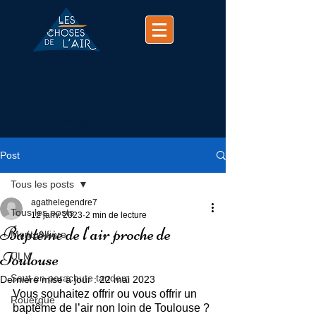
(+33)
07 74 25 63 37
contact@chosesdelair.com
Post
Tous les posts
agathelegendre7
Tous les posts
12 janv. 2023
2 min de lecture
Baptême de l'air proche de
Montgolfière
Toulouse
ULM
Saut en parachute tandem
Dernière mise à jour :
22 mai 2023
Vous souhaitez offrir ou vous offrir un 
Rouergue
baptême de l’air non loin de Toulouse ?