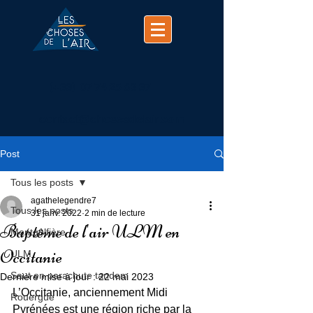
(+33)
07 74 25 63 37
contact@chosesdelair.com
Post
Tous les posts
agathelegendre7
Tous les posts
31 janv. 2022
2 min de lecture
Baptême de l'air ULM en
Montgolfière
Occitanie
ULM
Saut en parachute tandem
Dernière mise à jour :
22 mai 2023
L’Occitanie, anciennement Midi 
Rouergue
Pyrénées est une région riche par la 