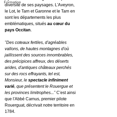
Formation
diversité de ses paysages. L'Aveyron, 
le Lot, le Tarn et Garonne et le Tarn en 
sont les départements les plus 
emblématiques, situés 
au cœur du 
pays Occitan
.
"Des coteaux fertiles, d'agréables 
vallons, de hautes montagnes d'où 
jaillissent des sources innombrables, 
des précipices affreux, des déserts 
arides, d'antiques châteaux perchés 
sur des rocs effrayants, tel est, 
Monsieur, le 
spectacle infiniment 
varié
, que présentent le Rouergue et 
les provinces limitrophes..." 
C'est ainsi 
que l'Abbé Carnus, premier pilote 
Rouerguat, décrivait notre territoire en 
1784.