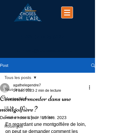
(+33)
07 74 25 63 37
contact@chosesdelair.com
Post
Tous les posts
agathelegendre7
Tous les posts
14 déc. 2023
2 min de lecture
Comment monter dans une
Montgolfière
montgolfière ?
ULM
Saut en parachute tandem
Dernière mise à jour :
15 déc. 2023
En regardant une montgolfière de loin, 
Rouergue
on peut se demander comment les 