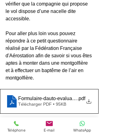
vérifier que la compagnie qui propose 
le vol dispose d’une nacelle dite 
accessible.
Pour aller plus loin vous pouvez 
répondre à ce petit questionnaire 
réalisé par la Fédération Française 
d'Aérostation afin de savoir si vous êtes 
aptes à monter dans une montgolfière 
et à effectuer un baptême de l’air en 
montgolfière.
Formulaire-dauto-evaluation-pour-effectuer-un-vol-en-m
.pdf
Télécharger PDF • 95KB
Si vous ne présentez pas de contre 
Téléphone
E-mail
WhatsApp
indication il ne vous manque plus qu’à 