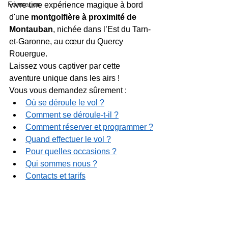
Formation
vivre une expérience magique à bord 
d'une 
montgolfière à proximité de 
Montauban
, nichée dans l’Est du Tarn-
et-Garonne, au cœur du Quercy 
Rouergue. 
Laissez vous captiver par cette 
aventure unique dans les airs !
Vous vous demandez sûrement :
Où se déroule le vol ?
Comment se déroule-t-il ?
Comment réserver et programmer ?
Quand effectuer le vol ?
Pour quelles occasions ?
Qui sommes nous ?
Contacts et tarifs