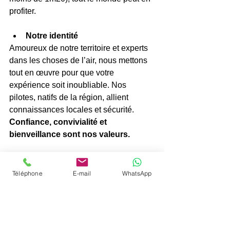
profiter.
Notre identité
Amoureux de notre territoire et experts 
dans les choses de l’air, nous mettons 
tout en œuvre pour que votre 
expérience soit inoubliable. Nos 
pilotes, natifs de la région, allient 
connaissances locales et sécurité. 
Confiance, convivialité et 
bienveillance sont nos valeurs.
Contacts et tarifs
Réservez dès à présent votre vol avec 
Téléphone
E-mail
WhatsApp
Les Choses De l’Air
. Agathe est à votre 
disposition au 07 74 25 63 37 pour 
vous renseigner. Nos tarifs 
commencent à partir de 200€, 