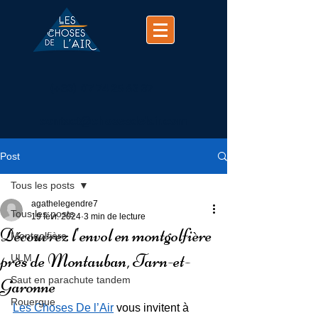
(+33)
07 74 25 63 37
contact@chosesdelair.com
Post
Tous les posts
agathelegendre7
Tous les posts
19 févr. 2024
3 min de lecture
Découvrez l'envol en montgolfière
Montgolfière
près de Montauban, Tarn-et-
ULM
Saut en parachute tandem
Garonne
Rouergue
Les Choses De l’Air
 vous invitent à 