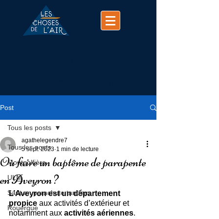
(+33)
07 74 25 63 37
contact@chosesdelair.com
Post
Tous les posts
agathelegendre7
Tous les posts
5 sept. 2023
1 min de lecture
Où faire un baptême de parapente
Montgolfière
en Aveyron ?
ULM
Saut en parachute tandem
L’Aveyron est un département 
propice 
aux activités d’extérieur et 
Rouergue
notamment aux 
activités aériennes
. 