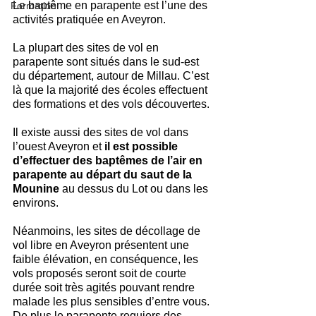
Le baptême en parapente est l’une des 
Formation
activités pratiquée en Aveyron.
La plupart des sites de vol en 
parapente sont situés dans le sud-est 
du département, autour de Millau. C’est 
là que la majorité des écoles effectuent 
des formations et des vols découvertes.
Il existe aussi des sites de vol dans 
l’ouest Aveyron et 
il est possible 
d’effectuer des baptêmes de l’air en 
parapente au départ du saut de la 
Mounine
 au dessus du Lot ou dans les 
environs.
Néanmoins, les sites de décollage de 
vol libre en Aveyron présentent une 
faible élévation, en conséquence, les 
vols proposés seront soit de courte 
durée soit très agités pouvant rendre 
malade les plus sensibles d’entre vous. 
De plus le parapente requiers des 