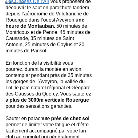
Les Choses De l’Air
 vous proposent de 
Formation
découvrir le saut en parachute tandem 
depuis l’aérodrome de Villefranche de 
Rouergue dans l’ouest Aveyron
 une 
heure de Montauban, 
50 minutes de 
Montricoux et de Penne, 45 minutes de 
Caussade, 35 minutes de Saint 
Antonin, 25 minutes de Caylus et 20 
minutes de Parisot.
En fonction de la visibilité vous 
pourrez, durant la montée en avion, 
contempler pendant près de 35 minutes 
les gorges de l’Aveyron, la vallée du 
Lot, le parc naturel régional et Géoparc 
des Causses du Quercy. Vous sauterez 
à 
plus de 3000m verticale Rouergue
pour des sensations garanties.
Sauter en parachute 
près de chez soi 
permet de limiter votre fatigue et d’être 
facilement accompagné par votre fan 
club au complet qui généralement 