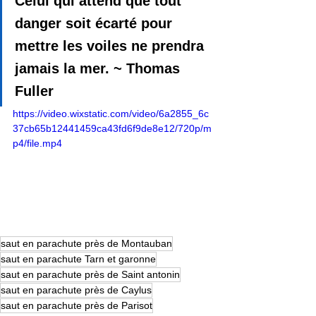
Celui qui attend que tout 
danger soit écarté pour 
mettre les voiles ne prendra 
jamais la mer. ~ Thomas 
Fuller
https://video.wixstatic.com/video/6a2855_6c
37cb65b12441459ca43fd6f9de8e12/720p/m
p4/file.mp4
saut en parachute près de Montauban
saut en parachute Tarn et garonne
saut en parachute près de Saint antonin
saut en parachute près de Caylus
saut en parachute près de Parisot