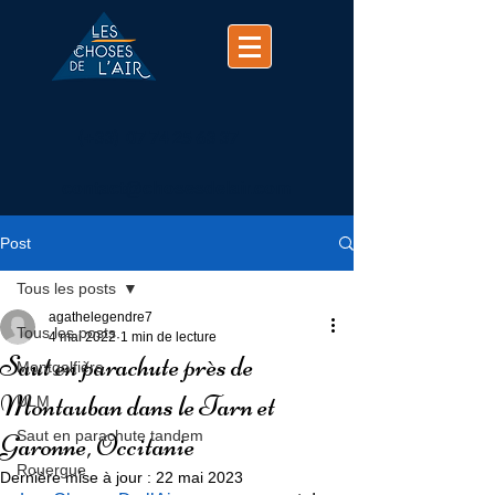
(+33)
07 74 25 63 37
contact@chosesdelair.com
Post
Tous les posts
agathelegendre7
Tous les posts
4 mai 2022
1 min de lecture
Saut en parachute près de
Montgolfière
Montauban dans le Tarn et
ULM
Saut en parachute tandem
Garonne, Occitanie
Rouergue
Dernière mise à jour :
22 mai 2023