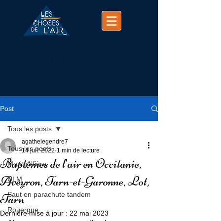
(+33)
07 74 25 63 37
contact@chosesdelair.com
Post
Tous les posts
agathelegendre7
Tous les posts
14 juil. 2022
1 min de lecture
Baptêmes de l’air en Occitanie,
Montgolfière
Aveyron, Tarn-et-Garonne, Lot,
ULM
Saut en parachute tandem
Tarn
Rouergue
Dernière mise à jour :
22 mai 2023