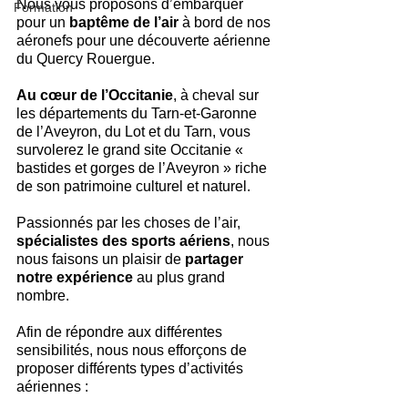
Nous vous proposons d’embarquer 
Formation
pour un 
baptême de l’air
 à bord de nos 
aéronefs pour une découverte aérienne 
du Quercy Rouergue.
Au cœur de l’Occitanie
, à cheval sur 
les départements du Tarn-et-Garonne 
de l’Aveyron, du Lot et du Tarn, vous 
survolerez le grand site Occitanie « 
bastides et gorges de l’Aveyron » riche 
de son patrimoine culturel et naturel.
Passionnés par les choses de l’air, 
spécialistes des sports aériens
, nous 
nous faisons un plaisir de 
partager 
notre expérience 
au plus grand 
nombre.
Afin de répondre aux différentes 
sensibilités, nous nous efforçons de 
proposer différents types d’activités 
aériennes :