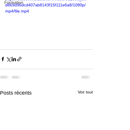
Formation
d869d96dcd407ab8143f15f111e6a8/1080p/
mp4/file.mp4
Voir tout
Posts récents