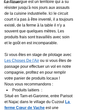
Le Rouergue est un territoire qui a su 
Formation
résister jusqu'à nos jours aux assauts 
de la cuisine industrielle. Ici le circuit 
court n'a pas à être inventé, il a toujours 
existé, de la ferme à la table il n'y a 
souvent que quelques mètres. Les 
produits frais sont travaillés avec soin 
et le goût en est incomparable.
Si vous êtes en stage de pilotage avec 
Les Choses De l'Air
 ou si vous êtes de 
passage pour effectuer un vol en notre 
compagnie, profitez en pour remplir 
votre panier de produits locaux !
Nous vous recommandons :
Produits laitiers  :
Situé en Tarn-et-Garonne, entre Parisot 
et Najac dans le village du Cuzoul 
La 
ferme Cœur de Vache
 est une 