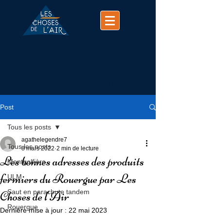
(+33)
07 74 25 63 37
contact@chosesdelair.com
Post
Tous les posts
agathelegendre7
Tous les posts
8 mars 2022
2 min de lecture
Les bonnes adresses des produits
Montgolfière
fermiers du Rouergue par Les
ULM
Saut en parachute tandem
Choses de l'Air
Rouergue
Dernière mise à jour :
22 mai 2023