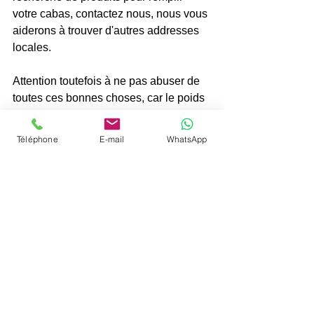
votre cabas, contactez nous, nous vous 
aiderons à trouver d'autres addresses 
locales.
Attention toutefois à ne pas abuser de 
toutes ces bonnes choses, car le poids 
est l'ennemi de l'aviation...
Téléphone
E-mail
WhatsApp
produits fermiers
manger local
circuit court
Rouergue
Voir tout
Posts récents