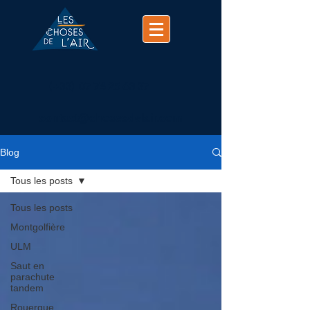
(+33)
07 74 25 63 37
contact@chosesdelair.com
Blog
Tous les posts
Tous les posts
Montgolfière
ULM
Saut en
parachute
tandem
Rouergue