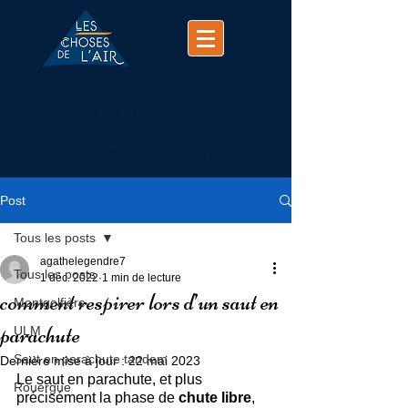
(+33)
07 74 25 63 37
contact@chosesdelair.com
Post
Tous les posts
agathelegendre7
Tous les posts
1 déc. 2022
1 min de lecture
comment respirer lors d’un saut en
Montgolfière
parachute
ULM
Saut en parachute tandem
Dernière mise à jour :
22 mai 2023
Le saut en parachute, et plus 
Rouergue
précisément la phase de 
chute libre
, 