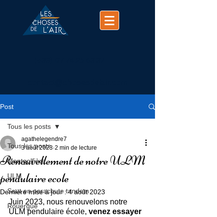
(+33)
07 74 25 63 37
contact@chosesdelair.com
Post
Tous les posts
agathelegendre7
Tous les posts
3 août 2023
2 min de lecture
Renouvellement de notre ULM
Montgolfière
pendulaire ecole
ULM
Saut en parachute tandem
Dernière mise à jour :
4 août 2023
Juin 2023, nous renouvelons notre 
Rouergue
ULM pendulaire école, 
venez essayer 