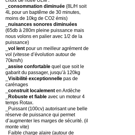
choix de notre ULM :
_
consommation diminuée
 (8L/H soit 
4L pour un baptême de 30 minutes, 
moins de 10kg de CO2 émis)
_
nuisances sonores diminuées
(65db à 280m pleine puissance mais 
nous volons en palier avec 1/2 de la 
puissance)
_
vol lent
 pour un meilleur agrément de 
vol (vitesse d’évolution autour de 
70km/h)
_
assise confortable
 quel que soit le 
gabarit du passager, jusqu’à 120kg
_
Visibilité exceptionnelle 
pas de 
carénages
_
construit localement 
en Ardèche
_
Robuste et fiable 
avec un moteur 4 
temps Rotax.
_Puissant (100cv) autorisant une belle 
réserve de puissance qui permet 
d’augmenter les marges de sécurité. (il 
monte vite)
_Faible charge alaire (autour de 